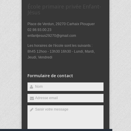
École primaire privée Enfant-
Jésus
Place de Verdun, 29270 Carhaix Plouguer
02.98.93.00.23
enfantjesus29270@gmail.com
Les horaires de l'école sont les suivants :
8h45 12hoo - 13h30 16h30 - Lundi, Mardi,
Jeudi, Vendredi
Formulaire de contact