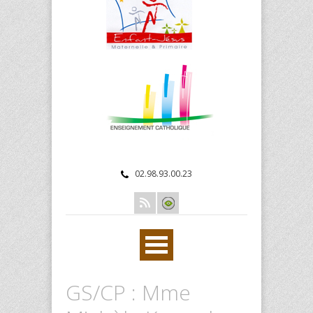
02.98.93.00.23
GS/CP : Mme