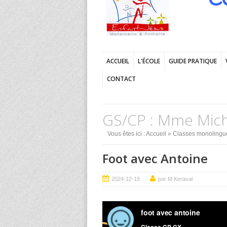
ACCUEIL
L'ÉCOLE
GUIDE PRATIQUE
CONTACT
GS/CP : Mme Mich
Vous êtes ici :
Accueil
»
Classes monolingu
Foot avec Antoine
2024-12-15
par M Keraval