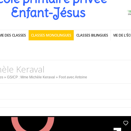
Enfant-Jésus
VIE DES CLASSES
CLASSES MONOLINGUES
CLASSES BILINGUES
VIE DE L'É
èle Keraval
es
»
GS/CP : Mme Michèle Keraval
» Foot avec Antoine