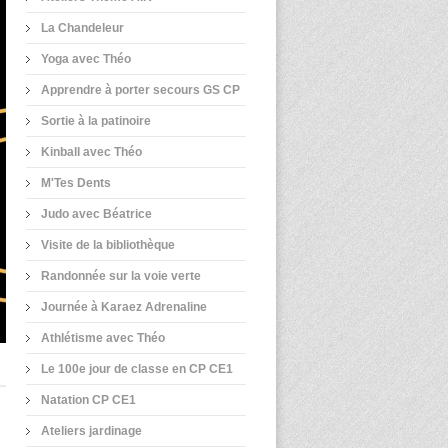
La Chandeleur
Yoga avec Théo
Apprendre à porter secours GS CP
Sortie à la patinoire
Kinball avec Théo
M'Tes Dents
Judo avec Béatrice
Visite de la bibliothèque
Randonnée sur la voie verte
Journée à Karaez Adrenaline
Athlétisme avec Théo
Le 100e jour de classe en CP CE1
Natation CP CE1
Ateliers jardinage