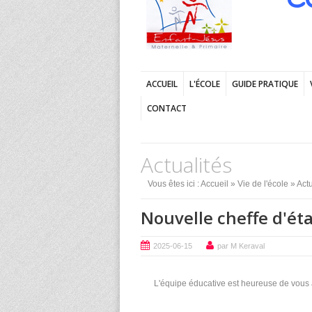
ACCUEIL
L'ÉCOLE
GUIDE PRATIQUE
CONTACT
Actualités
Vous êtes ici :
Accueil
»
Vie de l'école
»
Actu
Nouvelle cheffe d'ét
2025-06-15
par M Keraval
L'équipe éducative est heureuse de vous