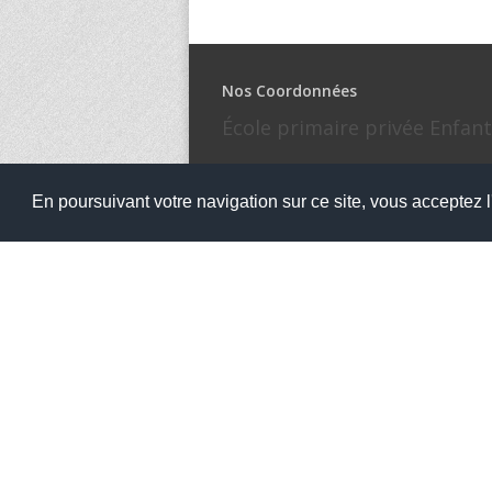
Nos Coordonnées
École primaire privée Enfant
Place de Verdun, 29270 Carhaix Plouguer
02.98.93.00.23
En poursuivant votre navigation sur ce site, vous acceptez l'
enfantjesus29270@gmail.com
Les horaires de l'école sont les suivants :
8h45 12hoo - 13h30 16h30 - Lundi, Mardi, Je
Copyright 2016
École primaire privée Enfant-Jésu