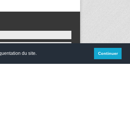
quentation du site.
Continuer
websco