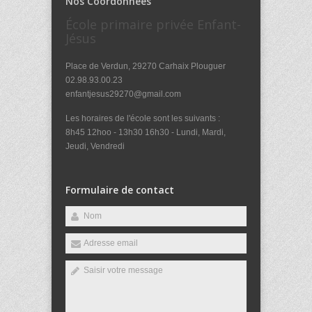
Nos Coordonnées
École primaire privée Enfant-
Jésus
Place de Verdun, 29270 Carhaix Plouguer
02.98.93.00.23
enfantjesus29270@gmail.com
Les horaires de l'école sont les suivants :
8h45 12hoo - 13h30 16h30 - Lundi, Mardi,
Jeudi, Vendredi
Formulaire de contact