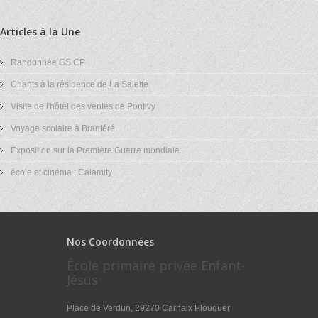
Articles à la Une
Randonnée GS CP
Chants à la résidence de La Salette
Visite de l'hôtel des ventes de Pontivy
Voyage scolaire à Branféré
Exposition sur la Première Guerre mondiale
école et cinéma : Calamity
Nos Coordonnées
École primaire privée Enfant-
Jésus
Place de Verdun, 29270 Carhaix Plouguer