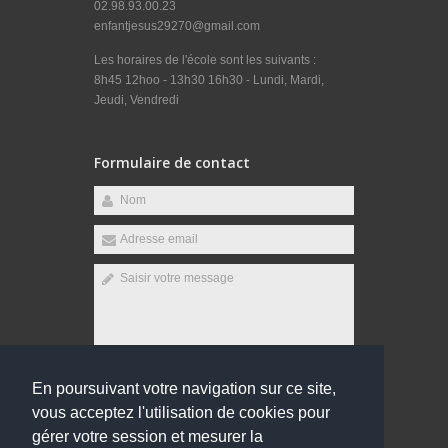
02.98.93.00.23
enfantjesus29270@gmail.com
Les horaires de l'école sont les suivants :
8h45 12hoo - 13h30 16h30 - Lundi, Mardi,
Jeudi, Vendredi
Formulaire de contact
En poursuivant votre navigation sur ce site,
Envoyer
vous acceptez l'utilisation de cookies pour
gérer votre session et mesurer la