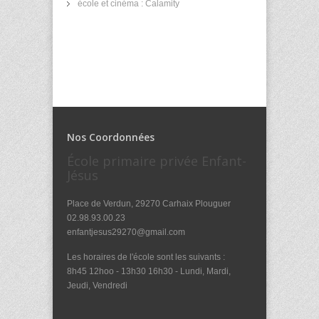
école et cinéma : Calamity
Nos Coordonnées
École primaire privée Enfant-
Jésus
Place de Verdun, 29270 Carhaix Plouguer
02.98.93.00.23
enfantjesus29270@gmail.com
Les horaires de l'école sont les suivants :
8h45 12hoo - 13h30 16h30 - Lundi, Mardi,
Jeudi, Vendredi