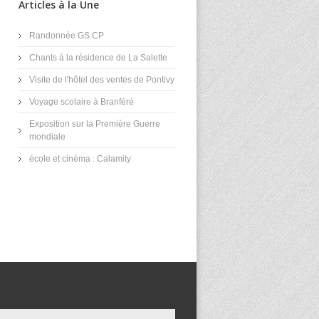
Articles à la Une
Randonnée GS CP
Chants à la résidence de La Salette
Visite de l'hôtel des ventes de Pontivy
Voyage scolaire à Branféré
Exposition sur la Première Guerre
mondiale
école et cinéma : Calamity