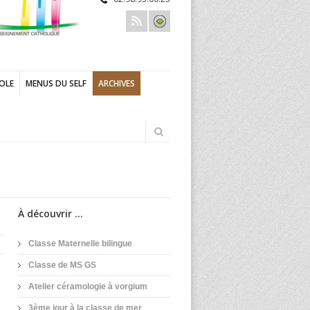
COLE
MENUS DU SELF
ARCHIVES
À découvrir ...
Classe Maternelle bilingue
Classe de MS GS
Atelier céramologie à vorgium
3ème jour à la classe de mer