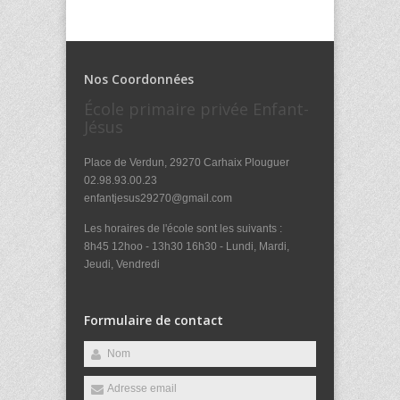
Nos Coordonnées
École primaire privée Enfant-
Jésus
Place de Verdun, 29270 Carhaix Plouguer
02.98.93.00.23
enfantjesus29270@gmail.com
Les horaires de l'école sont les suivants :
8h45 12hoo - 13h30 16h30 - Lundi, Mardi,
Jeudi, Vendredi
Formulaire de contact