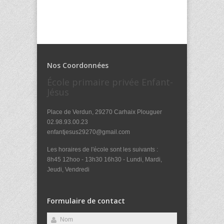
Nos Coordonnées
École primaire privée Enfant-
Jésus
Place de Verdun, 29270 Carhaix Plouguer
02.98.93.00.23
enfantjesus29270@gmail.com
Les horaires de l'école sont les suivants :
8h45 12hoo - 13h30 16h30 - Lundi, Mardi,
Jeudi, Vendredi
Formulaire de contact