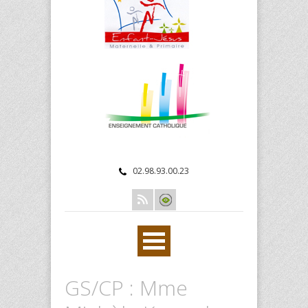
02.98.93.00.23
GS/CP : Mme