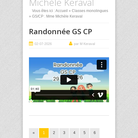
Michèle Keraval
Vous êtes ici :
Accueil
»
Classes monolingues
» GS/CP : Mme Michèle Keraval
Randonnée GS CP
02-07-2026
par M Keraval
«
1
2
3
4
5
6